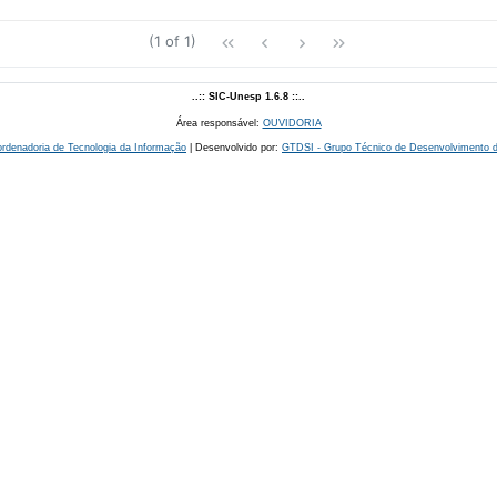
(1 of 1)
..:: SIC-Unesp 1.6.8 ::..
Área responsável:
OUVIDORIA
rdenadoria de Tecnologia da Informação
| Desenvolvido por:
GTDSI - Grupo Técnico de Desenvolvimento de