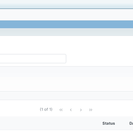
(1 of 1)
Status
D